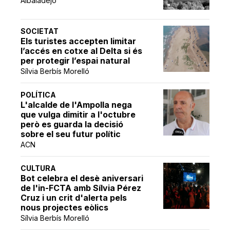
Albaladejo
SOCIETAT
Els turistes accepten limitar
l’accés en cotxe al Delta si és
per protegir l’espai natural
Sílvia Berbís Morelló
POLÍTICA
L'alcalde de l'Ampolla nega
que vulga dimitir a l'octubre
però es guarda la decisió
sobre el seu futur polític
ACN
CULTURA
Bot celebra el desè aniversari
de l'in-FCTA amb Sílvia Pérez
Cruz i un crit d'alerta pels
nous projectes eòlics
Sílvia Berbís Morelló