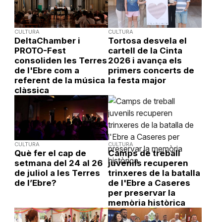
CULTURA
CULTURA
DeltaChamber i
Tortosa desvela el
PROTO-Fest
cartell de la Cinta
consoliden les Terres
2026 i avança els
de l'Ebre com a
primers concerts de
referent de la música
la festa major
clàssica
CULTURA
CULTURA
Què fer el cap de
Camps de treball
setmana del 24 al 26
juvenils recuperen
de juliol a les Terres
trinxeres de la batalla
de l’Ebre?
de l'Ebre a Caseres
per preservar la
memòria històrica