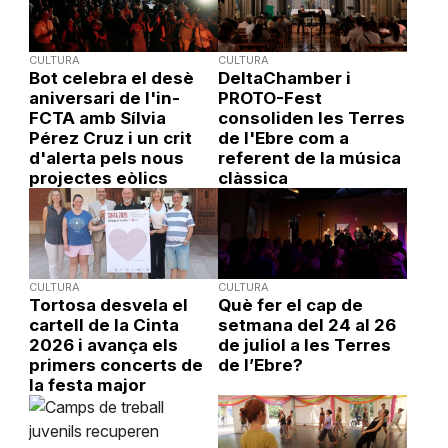
CULTURA
CULTURA
Bot celebra el desè
DeltaChamber i
aniversari de l'in-
PROTO-Fest
FCTA amb Sílvia
consoliden les Terres
Pérez Cruz i un crit
de l'Ebre com a
d'alerta pels nous
referent de la música
projectes eòlics
clàssica
CULTURA
CULTURA
Tortosa desvela el
Què fer el cap de
cartell de la Cinta
setmana del 24 al 26
2026 i avança els
de juliol a les Terres
primers concerts de
de l’Ebre?
la festa major