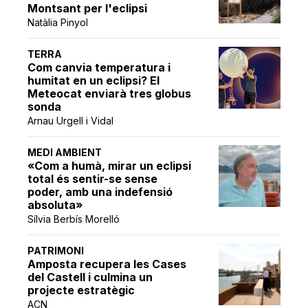
Montsant per l'eclipsi
Natàlia Pinyol
TERRA
Com canvia temperatura i
humitat en un eclipsi? El
Meteocat enviarà tres globus
sonda
Arnau Urgell i Vidal
MEDI AMBIENT
«Com a humà, mirar un eclipsi
total és sentir-se sense
poder, amb una indefensió
absoluta»
Sílvia Berbís Morelló
PATRIMONI
Amposta recupera les Cases
del Castell i culmina un
projecte estratègic
ACN