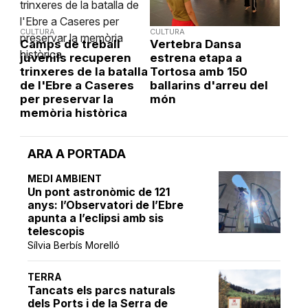
CULTURA
CULTURA
Camps de treball
Vertebra Dansa
juvenils recuperen
estrena etapa a
trinxeres de la batalla
Tortosa amb 150
de l'Ebre a Caseres
ballarins d'arreu del
per preservar la
món
memòria històrica
ARA A PORTADA
MEDI AMBIENT
Un pont astronòmic de 121
anys: l’Observatori de l’Ebre
apunta a l’eclipsi amb sis
telescopis
Sílvia Berbís Morelló
TERRA
Tancats els parcs naturals
dels Ports i de la Serra de