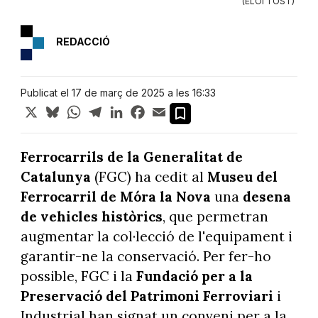
(ELOI TOST)
REDACCIÓ
Publicat el 17 de març de 2025 a les 16:33
X
Bluesky
WhatsApp
Telegram
LinkedIn
Facebook
Email
Ferrocarrils de la Generalitat de
Catalunya
(FGC) ha cedit al
Museu del
Ferrocarril de Móra la Nova
una
desena
de vehicles històrics
, que permetran
augmentar la col·lecció de l'equipament i
garantir-ne la conservació. Per fer-ho
possible, FGC i la
Fundació per a la
Preservació del Patrimoni Ferroviari
i
Industrial han signat un conveni per a la