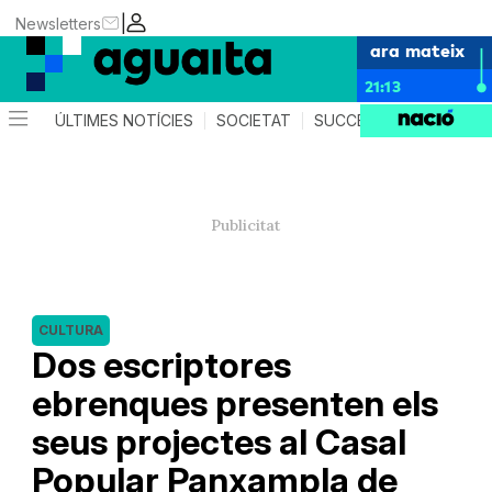
|
Newsletters
ara mateix
21:13
ÚLTIMES NOTÍCIES
SOCIETAT
SUCCESSOS
AGEND
CULTURA
Dos escriptores
ebrenques presenten els
seus projectes al Casal
Popular Panxampla de