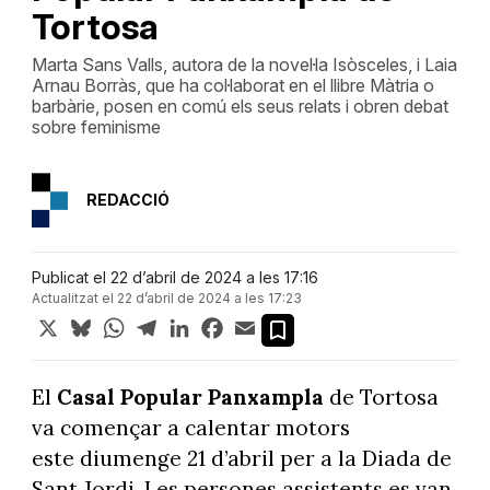
Tortosa
Marta Sans Valls, autora de la novel·la Isòsceles, i Laia
Arnau Borràs, que ha col·laborat en el llibre Màtria o
barbàrie, posen en comú els seus relats i obren debat
sobre feminisme
REDACCIÓ
Publicat el 22 d’abril de 2024 a les 17:16
Actualitzat el 22 d’abril de 2024 a les 17:23
X
Bluesky
WhatsApp
Telegram
LinkedIn
Facebook
Email
El
Casal Popular Panxampla
de Tortosa
va començar a calentar motors
este diumenge 21 d’abril per a la Diada de
Sant Jordi. Les persones assistents es van