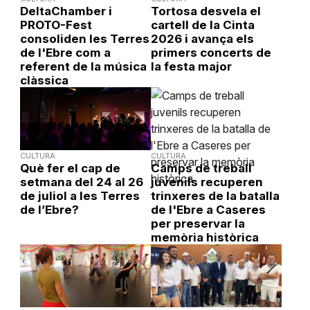
DeltaChamber i
Tortosa desvela el
PROTO-Fest
cartell de la Cinta
consoliden les Terres
2026 i avança els
de l'Ebre com a
primers concerts de
referent de la música
la festa major
clàssica
CULTURA
CULTURA
Què fer el cap de
Camps de treball
setmana del 24 al 26
juvenils recuperen
de juliol a les Terres
trinxeres de la batalla
de l’Ebre?
de l'Ebre a Caseres
per preservar la
memòria històrica