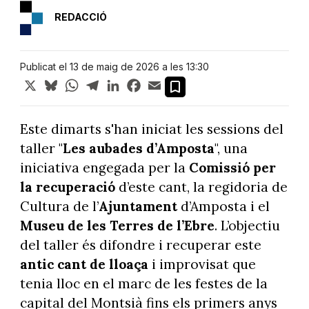
REDACCIÓ
Publicat el 13 de maig de 2026 a les 13:30
X
Bluesky
WhatsApp
Telegram
LinkedIn
Facebook
Email
Este dimarts s'han iniciat les sessions del
taller "
Les aubades d’Amposta
", una
iniciativa engegada per la
Comissió per
la recuperació
d’este cant, la regidoria de
Cultura de l’
Ajuntament
d’Amposta i el
Museu de les Terres de l’Ebre
. L’objectiu
del taller és difondre i recuperar este
antic cant de lloaça
i improvisat que
tenia lloc en el marc de les festes de la
capital del Montsià fins els primers anys