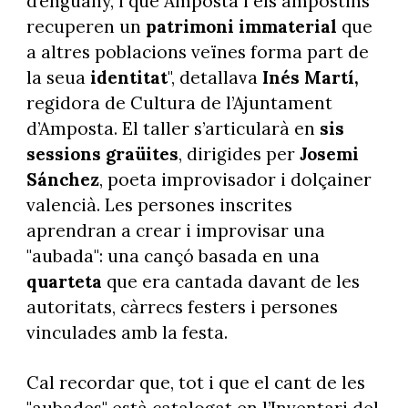
d’enguany, i que Amposta i els ampostins
recuperen un
patrimoni immaterial
que
a altres poblacions veïnes forma part de
la seua
identitat
", detallava
Inés Martí,
regidora de Cultura de l’Ajuntament
d’Amposta. El taller s’articularà en
sis
sessions graüites
, dirigides per
Josemi
Sánchez
, poeta improvisador i dolçainer
valencià. Les persones inscrites
aprendran a crear i improvisar una
"aubada": una cançó basada en una
quarteta
que era cantada davant de les
autoritats, càrrecs festers i persones
vinculades amb la festa.
Cal recordar que, tot i que el cant de les
"aubades" està catalogat en l’Inventari del