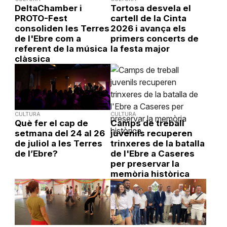
DeltaChamber i
Tortosa desvela el
PROTO-Fest
cartell de la Cinta
consoliden les Terres
2026 i avança els
de l'Ebre com a
primers concerts de
referent de la música
la festa major
clàssica
CULTURA
CULTURA
Què fer el cap de
Camps de treball
setmana del 24 al 26
juvenils recuperen
de juliol a les Terres
trinxeres de la batalla
de l’Ebre?
de l'Ebre a Caseres
per preservar la
memòria històrica