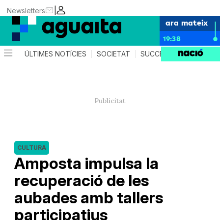
|
Newsletters
ara mateix
19:38
ÚLTIMES NOTÍCIES
SOCIETAT
SUCCESSOS
AGEND
CULTURA
Amposta impulsa la
recuperació de les
aubades amb tallers
participatius