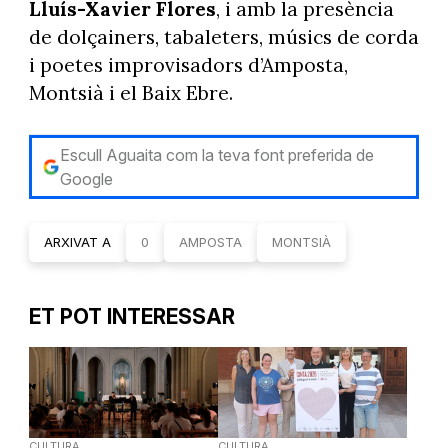
Lluís-Xavier Flores
, i amb la presència
de dolçainers, tabaleters, músics de corda
i poetes improvisadors d’Amposta,
Montsià i el Baix Ebre.
Escull Aguaita com la teva font preferida de
Google
ARXIVAT A
0
AMPOSTA
MONTSIÀ
ET POT INTERESSAR
CULTURA
CULTURA