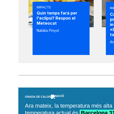
IMPACTE
IM
Quin temps farà per
C
l'eclipsi? Respon el
pr
Meteocat
in
«
Natàlia Pinyol
t
Ar