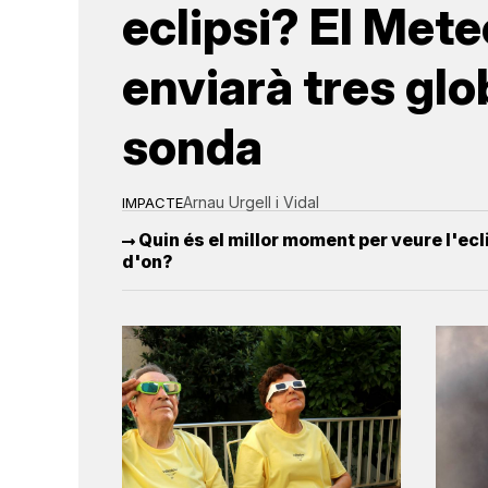
eclipsi? El Met
enviarà tres gl
sonda
Arnau Urgell i Vidal
IMPACTE
Quin és el millor moment per veure l'ecli
d'on?