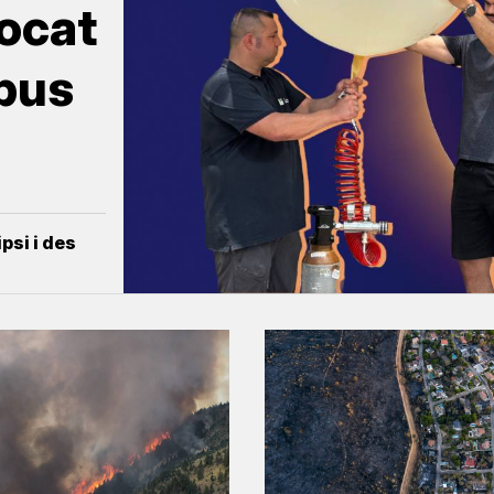
eocat
obus
psi i des