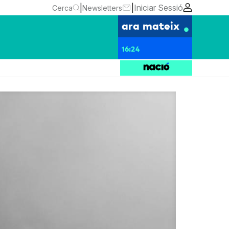
|
|
Iniciar Sessió
Cerca
Newsletters
ara mateix
16:24