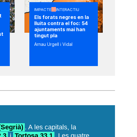
IMPACTE
INTERACTIU
t
Els forats negres en la
lluita contra el foc: 54
ajuntaments mai han
st
tingut pla
Arnau Urgell i Vidal