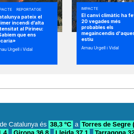
IMPACTE
PACTE
REPORTATGE
El canvi climàtic ha fe
atalunya pateix el
20 vegades més
imer incendi d’alta
probables els
tensitat al Pirineu:
megaincendis d'aque
Sabíem que ens
estiu
ocaria»
Arnau Urgell i Vidal
nau Urgell i Vidal