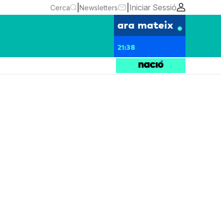
|
|
Iniciar Sessió
Cerca
Newsletters
ara mateix
21:38