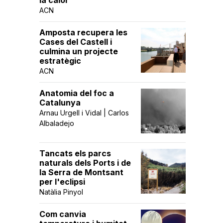
la calor
ACN
Amposta recupera les
Cases del Castell i
culmina un projecte
estratègic
ACN
Anatomia del foc a
Catalunya
Arnau Urgell i Vidal | Carlos
Albaladejo
Tancats els parcs
naturals dels Ports i de
la Serra de Montsant
per l'eclipsi
Natàlia Pinyol
Com canvia